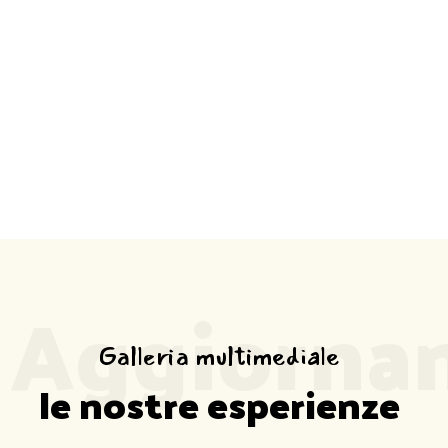
MEDIA
Casa
Media
Aggiorna
Galleria multimediale
le nostre esperienze