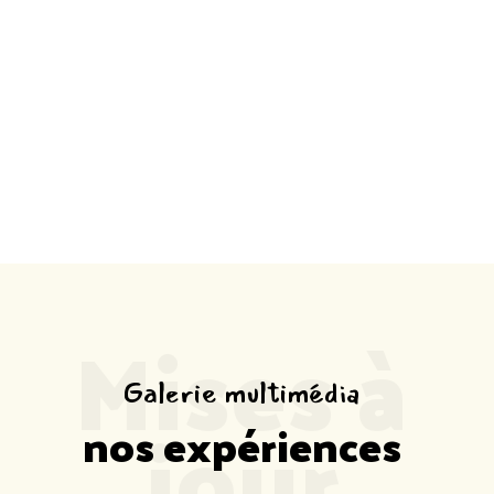
MÉDIAS
Accueil
Médias
Mises à
Galerie multimédia
jour
nos expériences