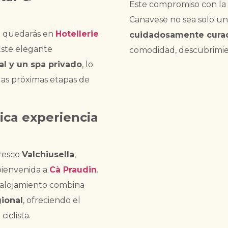
Este compromiso con la 
Canavese no sea solo un 
te quedarás en
Hotellerie
cuidadosamente cura
Este elegante
comodidad, descubrimie
al y un spa privado
, lo
 las próximas etapas de
tica experiencia
oresco
Valchiusella
,
bienvenida a
Cà Praudin
.
e alojamiento combina
gional
, ofreciendo el
iclista.