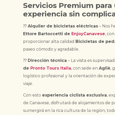
Servicios Premium para
experiencia sin complic
⁇
Alquiler de bicicletas eléctricas
– Nos h
Ettore Bartoccetti de
EnjoyCanavese
, co
proporcionar alta calidad
Bicicletas de ped
paseo cómodo y agradable.
⁇
Dirección técnica
– La visita es supervisa
de
Pronto Tours Italia
, con sede en
Agliè
, 
logístico profesional y la orientación de exp
viaje.
Con esto
experiencia ciclista exclusiva
, ex
de Canavese, disfrutará de alojamientos de pr
sumergirá en la rica cultura de la región, t