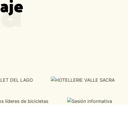
ia
aje