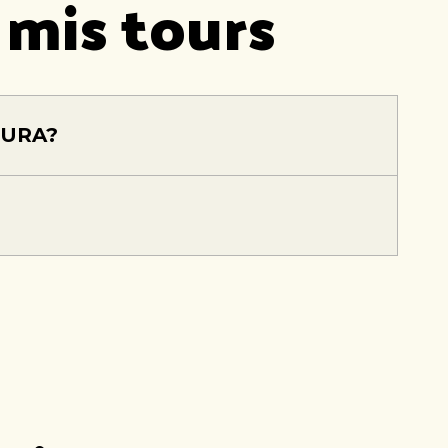
 mis tours
TURA?