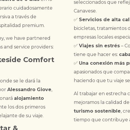
seleccionados que reflej
nerario cuidadosamente
Canavese.
siva a través de
✅
Servicios de alta ca
ospitalidad premium.
bicicletas, tratamientos
empresas locales especia
ey, we have partnered
✅
Viajes sin estrés
– Co
 and service providers:
tiene que hacer es:
caba
akeside Comfort
✅
Una conexión más p
apasionados que compart
haciendo que tu viaje s
donde se le dará la
 por
Alessandro Giove
,
Al trabajar en estrecha 
ionará
alojamiento
mejoramos la calidad de
te los dos primeros
turismo sostenible
, cr
lajante de su viaje.
tiempo que contribuye a
star &