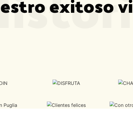
istor
estro exitoso vi