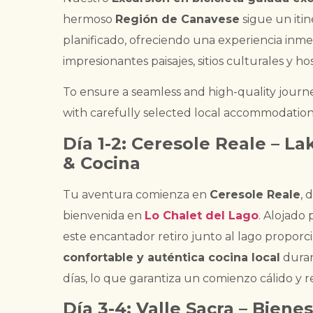
hermoso
Región de Canavese
sigue un iti
planificado, ofreciendo una experiencia inmer
impresionantes paisajes, sitios culturales y h
To ensure a seamless and high-quality journ
with carefully selected local accommodations
Día 1-2: Ceresole Reale – L
& Cocina
Tu aventura comienza en
Ceresole Reale
, 
bienvenida en
Lo Chalet del Lago
. Alojado
este encantador retiro junto al lago proporc
confortable y auténtica cocina local
duran
días, lo que garantiza un comienzo cálido y re
Día 3-4: Valle Sacra – Biene