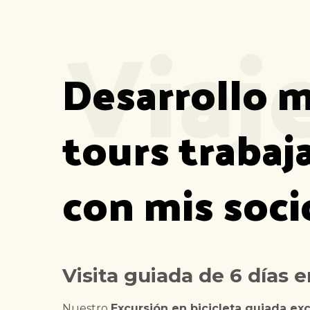
Viaj
Desarrollo m
tours traba
con mis soci
Visita guiada de 6 días 
Nuestro
Excursión en bicicleta guiada exc