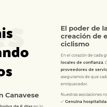
es
is
El poder de l
creación de 
jando
ciclismo
En el corazón de cada gr
os
locales de confianza
.
proveedores de servic
aseguramos de que cada 
enriquecedor.
en Canavese
Nuestras asociaciones n
✅
Genuina hospitalida
lusiva de 6 días
en lo