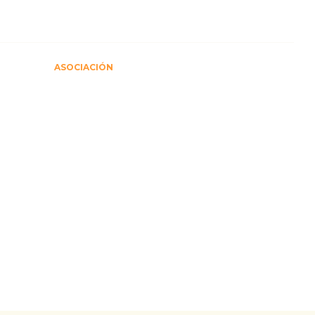
ONTACTO CONMIGO O RESERVE AHORA
CIOS
ASOCIACIÓN
MEDIOS DE COMUNICACIÓN
BLOG
CONTACT