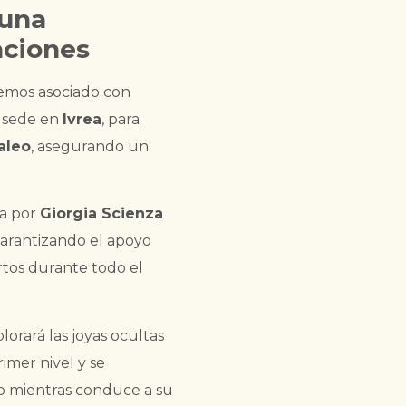
 una
aciones
emos asociado con
n sede en
Ivrea
, para
aleo
, asegurando un
da por
Giorgia Scienza
garantizando el apoyo
ertos durante todo el
plorará las joyas ocultas
imer nivel y se
odo mientras conduce a su